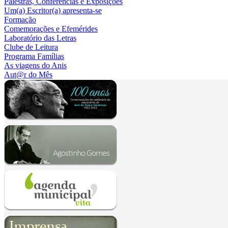
Palestras, Conferências e Exposições
Um(a) Escritor(a) apresenta-se
Formação
Comemorações e Efemérides
Laboratório das Letras
Clube de Leitura
Programa Famílias
As viagens do Anis
Aut@r do Mês