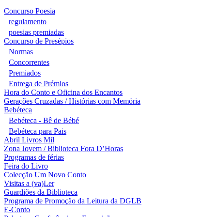
Concurso Poesia
regulamento
poesias premiadas
Concurso de Presépios
Normas
Concorrentes
Premiados
Entrega de Prémios
Hora do Conto e Oficina dos Encantos
Gerações Cruzadas / Histórias com Memória
Bebéteca
Bebéteca - Bê de Bébé
Bebéteca para Pais
Abril Livros Mil
Zona Jovem / Biblioteca Fora D’Horas
Programas de férias
Feira do Livro
Colecção Um Novo Conto
Visitas a (va)Ler
Guardiões da Biblioteca
Programa de Promoção da Leitura da DGLB
E-Conto