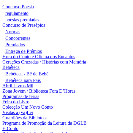
Concurso Poesia
regulamento
poesias premiadas
Concurso de Presépios
Normas
Concorrentes
Premiados
Entrega de Prémios
Hora do Conto e Oficina dos Encantos
Gerações Cruzadas / Histórias com Memória
Bebéteca
Bebéteca - Bê de Bébé
Bebéteca para Pais
Abril Livros Mil
Zona Jovem / Biblioteca Fora D’Horas
Programas de férias
Feira do Livro
Colecção Um Novo Conto
Visitas a (va)Ler
Guardiões da Biblioteca
Programa de Promoção da Leitura da DGLB
E-Conto