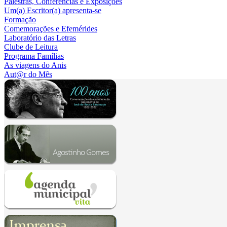
Palestras, Conferências e Exposições
Um(a) Escritor(a) apresenta-se
Formação
Comemorações e Efemérides
Laboratório das Letras
Clube de Leitura
Programa Famílias
As viagens do Anis
Aut@r do Mês