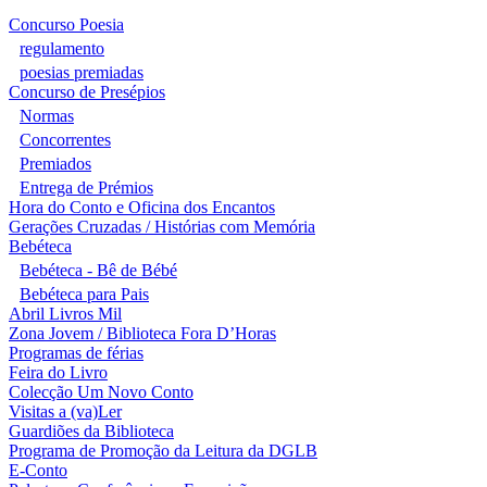
Concurso Poesia
regulamento
poesias premiadas
Concurso de Presépios
Normas
Concorrentes
Premiados
Entrega de Prémios
Hora do Conto e Oficina dos Encantos
Gerações Cruzadas / Histórias com Memória
Bebéteca
Bebéteca - Bê de Bébé
Bebéteca para Pais
Abril Livros Mil
Zona Jovem / Biblioteca Fora D’Horas
Programas de férias
Feira do Livro
Colecção Um Novo Conto
Visitas a (va)Ler
Guardiões da Biblioteca
Programa de Promoção da Leitura da DGLB
E-Conto