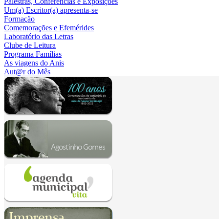
Palestras, Conferências e Exposições
Um(a) Escritor(a) apresenta-se
Formação
Comemorações e Efemérides
Laboratório das Letras
Clube de Leitura
Programa Famílias
As viagens do Anis
Aut@r do Mês