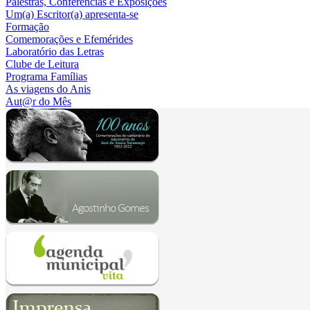
Palestras, Conferências e Exposições
Um(a) Escritor(a) apresenta-se
Formação
Comemorações e Efemérides
Laboratório das Letras
Clube de Leitura
Programa Famílias
As viagens do Anis
Aut@r do Mês