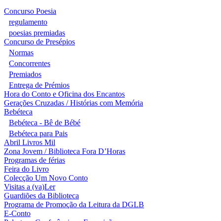
Concurso Poesia
regulamento
poesias premiadas
Concurso de Presépios
Normas
Concorrentes
Premiados
Entrega de Prémios
Hora do Conto e Oficina dos Encantos
Gerações Cruzadas / Histórias com Memória
Bebéteca
Bebéteca - Bê de Bébé
Bebéteca para Pais
Abril Livros Mil
Zona Jovem / Biblioteca Fora D’Horas
Programas de férias
Feira do Livro
Colecção Um Novo Conto
Visitas a (va)Ler
Guardiões da Biblioteca
Programa de Promoção da Leitura da DGLB
E-Conto