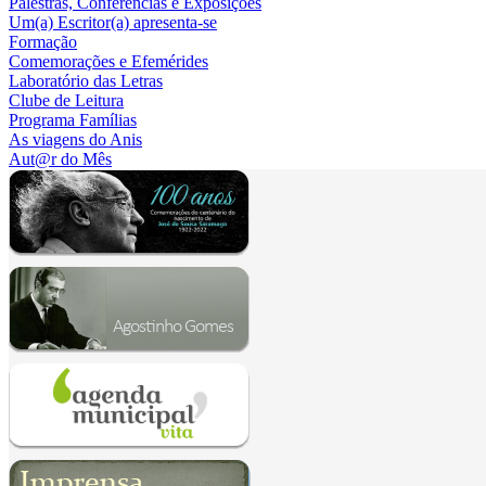
Palestras, Conferências e Exposições
Um(a) Escritor(a) apresenta-se
Formação
Comemorações e Efemérides
Laboratório das Letras
Clube de Leitura
Programa Famílias
As viagens do Anis
Aut@r do Mês