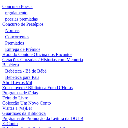
Concurso Poesia
regulamento
poesias premiadas
Concurso de Presépios
Normas
Concorrentes
Premiados
Entrega de Prémios
Hora do Conto e Oficina dos Encantos
Gerações Cruzadas / Histórias com Memória
Bebéteca
Bebéteca - Bê de Bébé
Bebéteca para Pais
Abril Livros Mil
Zona Jovem / Biblioteca Fora D’Horas
Programas de férias
Feira do Livro
Colecção Um Novo Conto
Visitas a (va)Ler
Guardiões da Biblioteca
Programa de Promoção da Leitura da DGLB
E-Conto