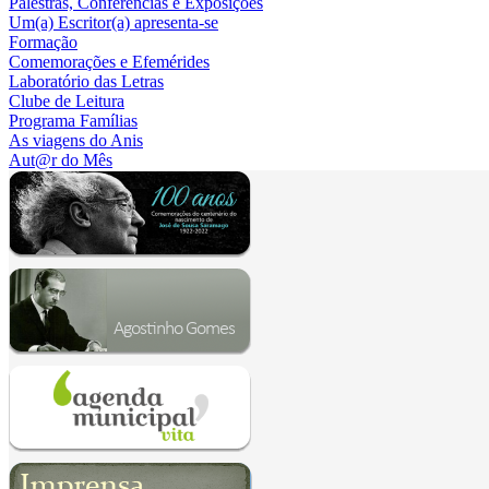
Palestras, Conferências e Exposições
Um(a) Escritor(a) apresenta-se
Formação
Comemorações e Efemérides
Laboratório das Letras
Clube de Leitura
Programa Famílias
As viagens do Anis
Aut@r do Mês