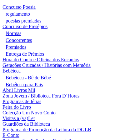
Concurso Poesia
regulamento
poesias premiadas
Concurso de Presépios
Normas
Concorrentes
Premiados
Entrega de Prémios
Hora do Conto e Oficina dos Encantos
Gerações Cruzadas / Histórias com Memória
Bebéteca
Bebéteca - Bê de Bébé
Bebéteca para Pais
Abril Livros Mil
Zona Jovem / Biblioteca Fora D’Horas
Programas de férias
Feira do Livro
Colecção Um Novo Conto
Visitas a (va)Ler
Guardiões da Biblioteca
Programa de Promoção da Leitura da DGLB
E-Conto