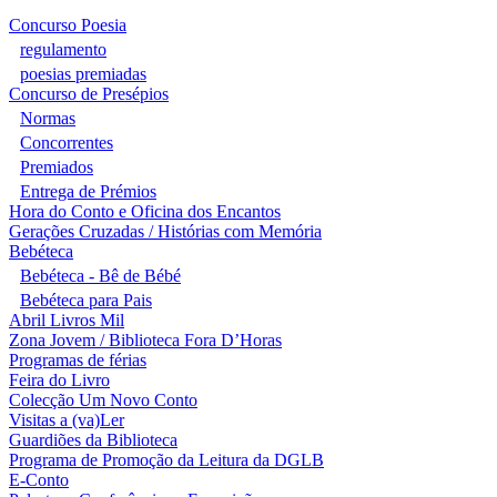
Concurso Poesia
regulamento
poesias premiadas
Concurso de Presépios
Normas
Concorrentes
Premiados
Entrega de Prémios
Hora do Conto e Oficina dos Encantos
Gerações Cruzadas / Histórias com Memória
Bebéteca
Bebéteca - Bê de Bébé
Bebéteca para Pais
Abril Livros Mil
Zona Jovem / Biblioteca Fora D’Horas
Programas de férias
Feira do Livro
Colecção Um Novo Conto
Visitas a (va)Ler
Guardiões da Biblioteca
Programa de Promoção da Leitura da DGLB
E-Conto