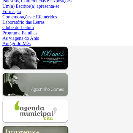
Palestras, Conferências e Exposições
Um(a) Escritor(a) apresenta-se
Formação
Comemorações e Efemérides
Laboratório das Letras
Clube de Leitura
Programa Famílias
As viagens do Anis
Aut@r do Mês