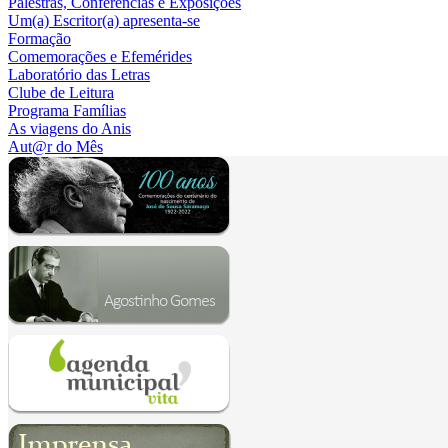
Palestras, Conferências e Exposições
Um(a) Escritor(a) apresenta-se
Formação
Comemorações e Efemérides
Laboratório das Letras
Clube de Leitura
Programa Famílias
As viagens do Anis
Aut@r do Mês