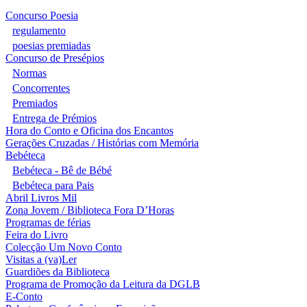
Concurso Poesia
regulamento
poesias premiadas
Concurso de Presépios
Normas
Concorrentes
Premiados
Entrega de Prémios
Hora do Conto e Oficina dos Encantos
Gerações Cruzadas / Histórias com Memória
Bebéteca
Bebéteca - Bê de Bébé
Bebéteca para Pais
Abril Livros Mil
Zona Jovem / Biblioteca Fora D’Horas
Programas de férias
Feira do Livro
Colecção Um Novo Conto
Visitas a (va)Ler
Guardiões da Biblioteca
Programa de Promoção da Leitura da DGLB
E-Conto