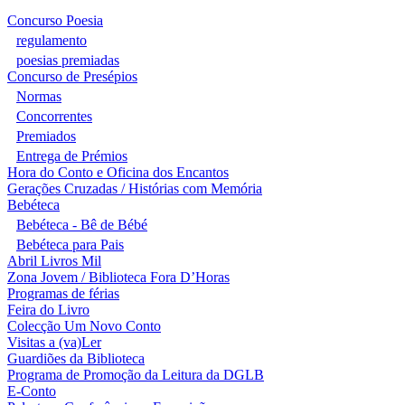
Concurso Poesia
regulamento
poesias premiadas
Concurso de Presépios
Normas
Concorrentes
Premiados
Entrega de Prémios
Hora do Conto e Oficina dos Encantos
Gerações Cruzadas / Histórias com Memória
Bebéteca
Bebéteca - Bê de Bébé
Bebéteca para Pais
Abril Livros Mil
Zona Jovem / Biblioteca Fora D’Horas
Programas de férias
Feira do Livro
Colecção Um Novo Conto
Visitas a (va)Ler
Guardiões da Biblioteca
Programa de Promoção da Leitura da DGLB
E-Conto