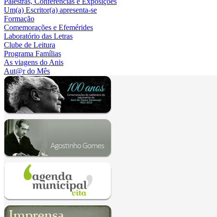
Palestras, Conferências e Exposições
Um(a) Escritor(a) apresenta-se
Formação
Comemorações e Efemérides
Laboratório das Letras
Clube de Leitura
Programa Famílias
As viagens do Anis
Aut@r do Mês