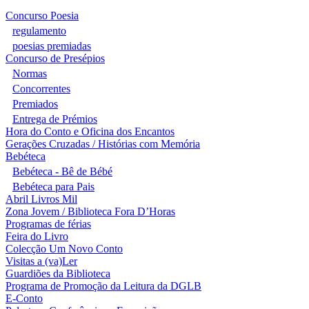
Concurso Poesia
regulamento
poesias premiadas
Concurso de Presépios
Normas
Concorrentes
Premiados
Entrega de Prémios
Hora do Conto e Oficina dos Encantos
Gerações Cruzadas / Histórias com Memória
Bebéteca
Bebéteca - Bê de Bébé
Bebéteca para Pais
Abril Livros Mil
Zona Jovem / Biblioteca Fora D’Horas
Programas de férias
Feira do Livro
Colecção Um Novo Conto
Visitas a (va)Ler
Guardiões da Biblioteca
Programa de Promoção da Leitura da DGLB
E-Conto