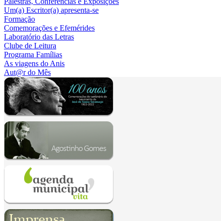
Palestras, Conferências e Exposições
Um(a) Escritor(a) apresenta-se
Formação
Comemorações e Efemérides
Laboratório das Letras
Clube de Leitura
Programa Famílias
As viagens do Anis
Aut@r do Mês