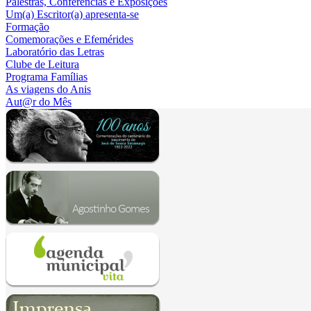
Palestras, Conferências e Exposições
Um(a) Escritor(a) apresenta-se
Formação
Comemorações e Efemérides
Laboratório das Letras
Clube de Leitura
Programa Famílias
As viagens do Anis
Aut@r do Mês