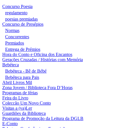
Concurso Poesia
regulamento
poesias premiadas
Concurso de Presépios
Normas
Concorrentes
Premiados
Entrega de Prémios
Hora do Conto e Oficina dos Encantos
Gerações Cruzadas / Histórias com Memória
Bebéteca
Bebéteca - Bê de Bébé
Bebéteca para Pais
Abril Livros Mil
Zona Jovem / Biblioteca Fora D’Horas
Programas de férias
Feira do Livro
Colecção Um Novo Conto
Visitas a (va)Ler
Guardiões da Biblioteca
Programa de Promoção da Leitura da DGLB
E-Conto