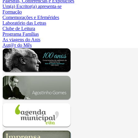
Palestras, Conferências e Exposições
Um(a) Escritor(a) apresenta-se
Formação
Comemorações e Efemérides
Laboratório das Letras
Clube de Leitura
Programa Famílias
As viagens do Anis
Aut@r do Mês