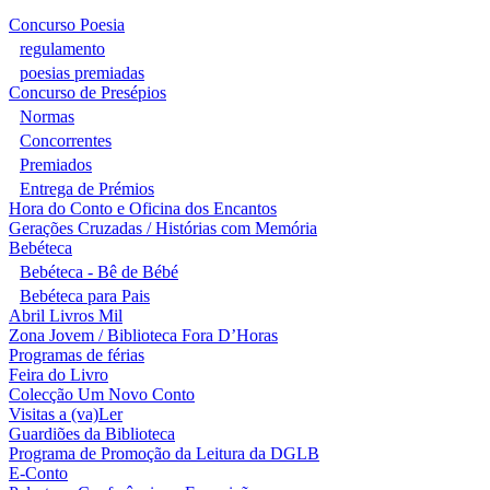
Concurso Poesia
regulamento
poesias premiadas
Concurso de Presépios
Normas
Concorrentes
Premiados
Entrega de Prémios
Hora do Conto e Oficina dos Encantos
Gerações Cruzadas / Histórias com Memória
Bebéteca
Bebéteca - Bê de Bébé
Bebéteca para Pais
Abril Livros Mil
Zona Jovem / Biblioteca Fora D’Horas
Programas de férias
Feira do Livro
Colecção Um Novo Conto
Visitas a (va)Ler
Guardiões da Biblioteca
Programa de Promoção da Leitura da DGLB
E-Conto