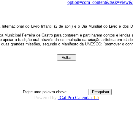
option=com_content&task=view&
ternacional do Livro Infantil (2 de abril) e o Dia Mundial do Livro e dos Di
 Municipal Ferreira de Castro para contarem e partilharem contos e lendas a
 e apoiar a tradição oral através da estimulação da criação artística em ida
çar duas grandes missões, segundo o Manifesto da UNESCO: “promover o conhec
Powered by
JCal Pro Calendar
1.5