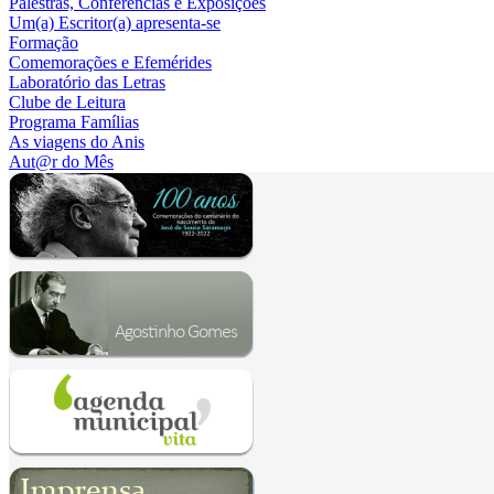
Palestras, Conferências e Exposições
Um(a) Escritor(a) apresenta-se
Formação
Comemorações e Efemérides
Laboratório das Letras
Clube de Leitura
Programa Famílias
As viagens do Anis
Aut@r do Mês