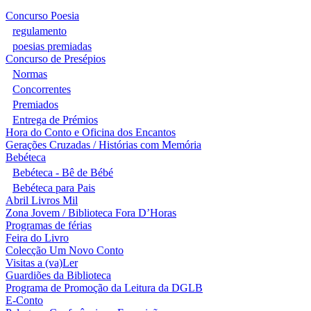
Concurso Poesia
regulamento
poesias premiadas
Concurso de Presépios
Normas
Concorrentes
Premiados
Entrega de Prémios
Hora do Conto e Oficina dos Encantos
Gerações Cruzadas / Histórias com Memória
Bebéteca
Bebéteca - Bê de Bébé
Bebéteca para Pais
Abril Livros Mil
Zona Jovem / Biblioteca Fora D’Horas
Programas de férias
Feira do Livro
Colecção Um Novo Conto
Visitas a (va)Ler
Guardiões da Biblioteca
Programa de Promoção da Leitura da DGLB
E-Conto