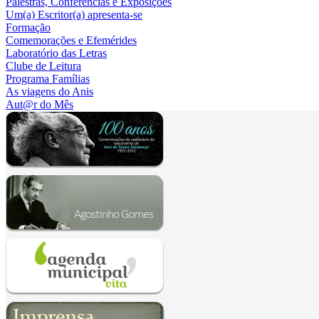
Palestras, Conferências e Exposições
Um(a) Escritor(a) apresenta-se
Formação
Comemorações e Efemérides
Laboratório das Letras
Clube de Leitura
Programa Famílias
As viagens do Anis
Aut@r do Mês