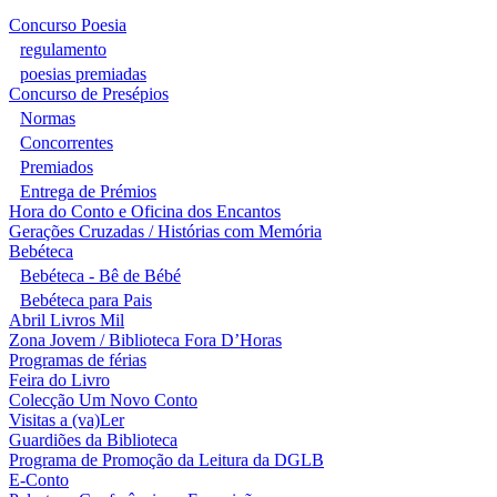
Concurso Poesia
regulamento
poesias premiadas
Concurso de Presépios
Normas
Concorrentes
Premiados
Entrega de Prémios
Hora do Conto e Oficina dos Encantos
Gerações Cruzadas / Histórias com Memória
Bebéteca
Bebéteca - Bê de Bébé
Bebéteca para Pais
Abril Livros Mil
Zona Jovem / Biblioteca Fora D’Horas
Programas de férias
Feira do Livro
Colecção Um Novo Conto
Visitas a (va)Ler
Guardiões da Biblioteca
Programa de Promoção da Leitura da DGLB
E-Conto