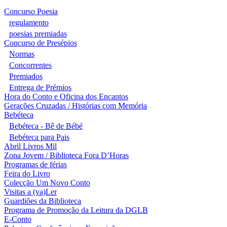
Concurso Poesia
regulamento
poesias premiadas
Concurso de Presépios
Normas
Concorrentes
Premiados
Entrega de Prémios
Hora do Conto e Oficina dos Encantos
Gerações Cruzadas / Histórias com Memória
Bebéteca
Bebéteca - Bê de Bébé
Bebéteca para Pais
Abril Livros Mil
Zona Jovem / Biblioteca Fora D’Horas
Programas de férias
Feira do Livro
Colecção Um Novo Conto
Visitas a (va)Ler
Guardiões da Biblioteca
Programa de Promoção da Leitura da DGLB
E-Conto