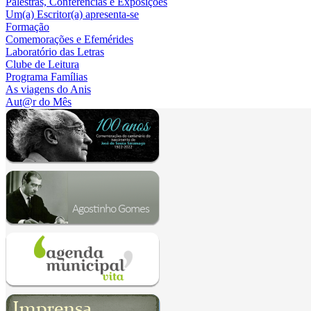
Palestras, Conferências e Exposições
Um(a) Escritor(a) apresenta-se
Formação
Comemorações e Efemérides
Laboratório das Letras
Clube de Leitura
Programa Famílias
As viagens do Anis
Aut@r do Mês