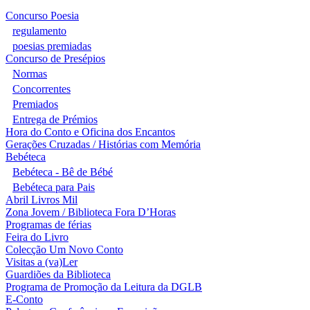
Concurso Poesia
regulamento
poesias premiadas
Concurso de Presépios
Normas
Concorrentes
Premiados
Entrega de Prémios
Hora do Conto e Oficina dos Encantos
Gerações Cruzadas / Histórias com Memória
Bebéteca
Bebéteca - Bê de Bébé
Bebéteca para Pais
Abril Livros Mil
Zona Jovem / Biblioteca Fora D’Horas
Programas de férias
Feira do Livro
Colecção Um Novo Conto
Visitas a (va)Ler
Guardiões da Biblioteca
Programa de Promoção da Leitura da DGLB
E-Conto