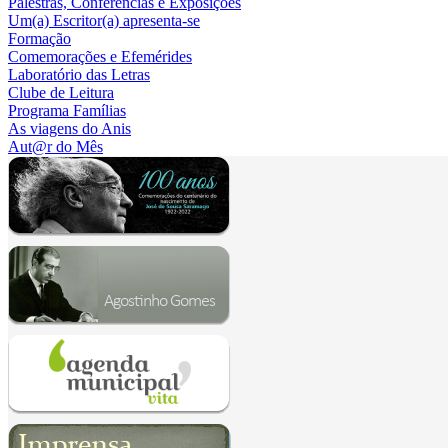
Palestras, Conferências e Exposições
Um(a) Escritor(a) apresenta-se
Formação
Comemorações e Efemérides
Laboratório das Letras
Clube de Leitura
Programa Famílias
As viagens do Anis
Aut@r do Mês