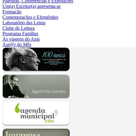
Palestras, Conferências e Exposições
Um(a) Escritor(a) apresenta-se
Formação
Comemorações e Efemérides
Laboratório das Letras
Clube de Leitura
Programa Famílias
As viagens do Anis
Aut@r do Mês