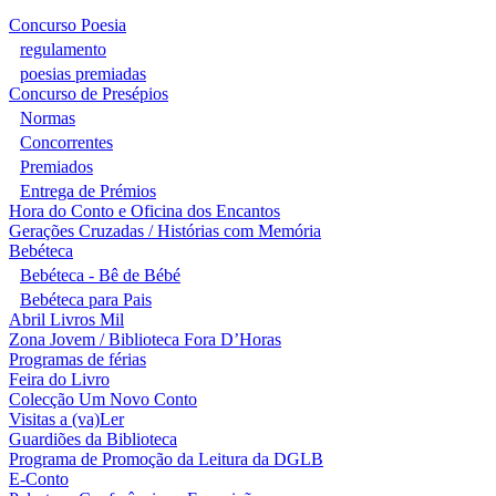
Concurso Poesia
regulamento
poesias premiadas
Concurso de Presépios
Normas
Concorrentes
Premiados
Entrega de Prémios
Hora do Conto e Oficina dos Encantos
Gerações Cruzadas / Histórias com Memória
Bebéteca
Bebéteca - Bê de Bébé
Bebéteca para Pais
Abril Livros Mil
Zona Jovem / Biblioteca Fora D’Horas
Programas de férias
Feira do Livro
Colecção Um Novo Conto
Visitas a (va)Ler
Guardiões da Biblioteca
Programa de Promoção da Leitura da DGLB
E-Conto