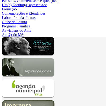
Palestras, Conferências e Exposições
Um(a) Escritor(a) apresenta-se
Formação
Comemorações e Efemérides
Laboratório das Letras
Clube de Leitura
Programa Famílias
As viagens do Anis
Aut@r do Mês