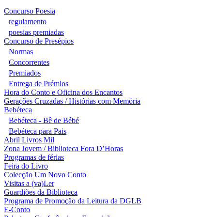
Concurso Poesia
regulamento
poesias premiadas
Concurso de Presépios
Normas
Concorrentes
Premiados
Entrega de Prémios
Hora do Conto e Oficina dos Encantos
Gerações Cruzadas / Histórias com Memória
Bebéteca
Bebéteca - Bê de Bébé
Bebéteca para Pais
Abril Livros Mil
Zona Jovem / Biblioteca Fora D’Horas
Programas de férias
Feira do Livro
Colecção Um Novo Conto
Visitas a (va)Ler
Guardiões da Biblioteca
Programa de Promoção da Leitura da DGLB
E-Conto