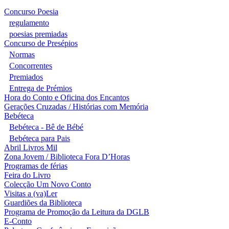
Concurso Poesia
regulamento
poesias premiadas
Concurso de Presépios
Normas
Concorrentes
Premiados
Entrega de Prémios
Hora do Conto e Oficina dos Encantos
Gerações Cruzadas / Histórias com Memória
Bebéteca
Bebéteca - Bê de Bébé
Bebéteca para Pais
Abril Livros Mil
Zona Jovem / Biblioteca Fora D’Horas
Programas de férias
Feira do Livro
Colecção Um Novo Conto
Visitas a (va)Ler
Guardiões da Biblioteca
Programa de Promoção da Leitura da DGLB
E-Conto