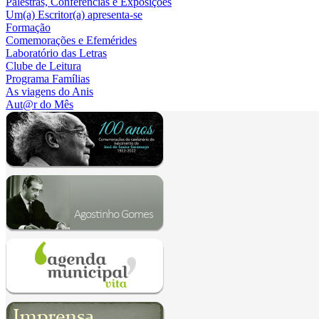
Palestras, Conferências e Exposições
Um(a) Escritor(a) apresenta-se
Formação
Comemorações e Efemérides
Laboratório das Letras
Clube de Leitura
Programa Famílias
As viagens do Anis
Aut@r do Mês