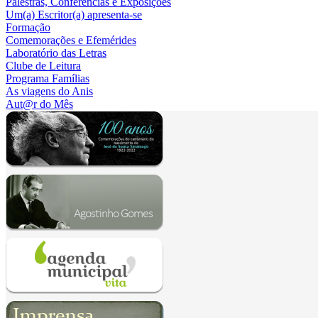
Palestras, Conferências e Exposições
Um(a) Escritor(a) apresenta-se
Formação
Comemorações e Efemérides
Laboratório das Letras
Clube de Leitura
Programa Famílias
As viagens do Anis
Aut@r do Mês