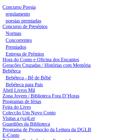
Concurso Poesia
regulamento
poesias premiadas
Concurso de Presépios
Normas
Concorrentes
Premiados
Entrega de Prémios
Hora do Conto e Oficina dos Encantos
Gerações Cruzadas / Histórias com Memória
Bebéteca
Bebéteca - Bê de Bébé
Bebéteca para Pais
Abril Livros Mil
Zona Jovem / Biblioteca Fora D’Horas
Programas de férias
Feira do Livro
Colecção Um Novo Conto
Visitas a (va)Ler
Guardiões da Biblioteca
Programa de Promoção da Leitura da DGLB
E-Conto