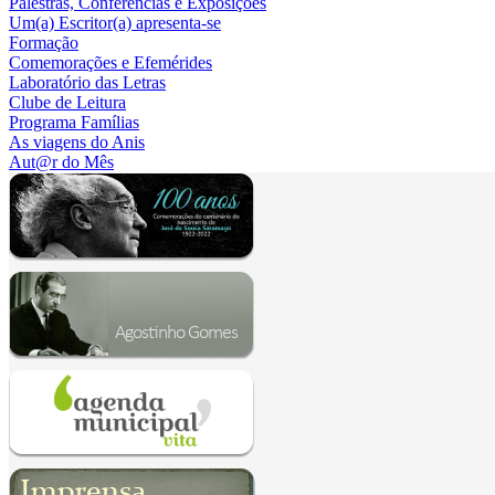
Palestras, Conferências e Exposições
Um(a) Escritor(a) apresenta-se
Formação
Comemorações e Efemérides
Laboratório das Letras
Clube de Leitura
Programa Famílias
As viagens do Anis
Aut@r do Mês