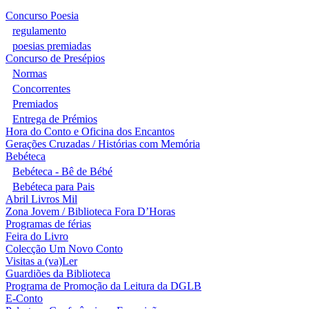
Concurso Poesia
regulamento
poesias premiadas
Concurso de Presépios
Normas
Concorrentes
Premiados
Entrega de Prémios
Hora do Conto e Oficina dos Encantos
Gerações Cruzadas / Histórias com Memória
Bebéteca
Bebéteca - Bê de Bébé
Bebéteca para Pais
Abril Livros Mil
Zona Jovem / Biblioteca Fora D’Horas
Programas de férias
Feira do Livro
Colecção Um Novo Conto
Visitas a (va)Ler
Guardiões da Biblioteca
Programa de Promoção da Leitura da DGLB
E-Conto