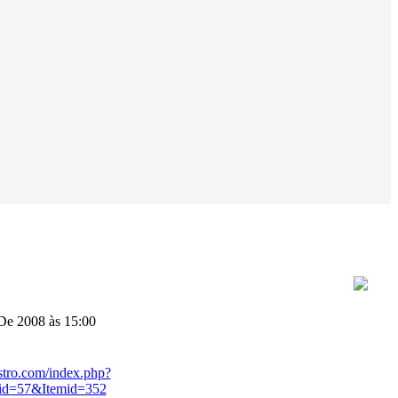
De 2008 às 15:00
stro.com/index.php?
id=57&Itemid=352