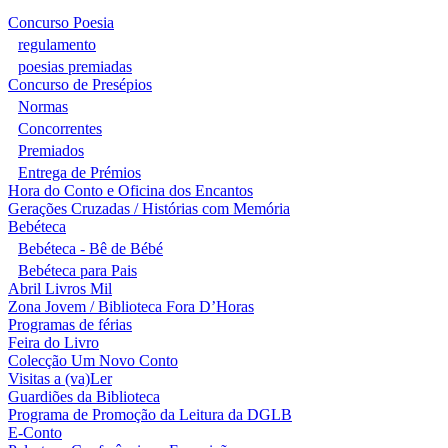
Concurso Poesia
regulamento
poesias premiadas
Concurso de Presépios
Normas
Concorrentes
Premiados
Entrega de Prémios
Hora do Conto e Oficina dos Encantos
Gerações Cruzadas / Histórias com Memória
Bebéteca
Bebéteca - Bê de Bébé
Bebéteca para Pais
Abril Livros Mil
Zona Jovem / Biblioteca Fora D’Horas
Programas de férias
Feira do Livro
Colecção Um Novo Conto
Visitas a (va)Ler
Guardiões da Biblioteca
Programa de Promoção da Leitura da DGLB
E-Conto