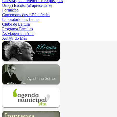
Palestras, Conferências e Exposições
Um(a) Escritor(a) apresenta-se
Formação
Comemorações e Efemérides
Laboratório das Letras
Clube de Leitura
Programa Famílias
As viagens do Anis
Aut@r do Mês