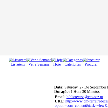
Listagem
Ver a Semana
Hoje
Categorias
Procurar
Data:
Saturday, 27 De September 
Duração:
1 Hora 30 Minutos
Email:
bibliotecasa@cm-oaz.pt
URL:
http://www.bm-ferreiradeca
option=com_content&task=view&