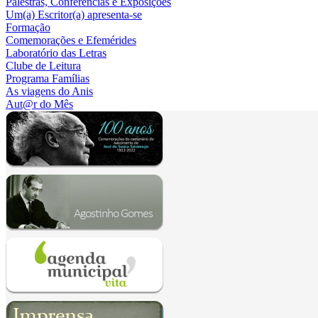
Palestras, Conferências e Exposições
Um(a) Escritor(a) apresenta-se
Formação
Comemorações e Efemérides
Laboratório das Letras
Clube de Leitura
Programa Famílias
As viagens do Anis
Aut@r do Mês