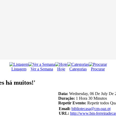
Listagem
Ver a Semana
Hoje
Categorias
Procurar
s há muitos!'
Data:
Wednesday, 06 De July De 2
Duração:
1 Hora 30 Minutos
Repetir Evento:
Repetir todos Qua
Email:
bibliotecasa@cm-oaz.pt
URL:
http://www.bm-ferreiradeca