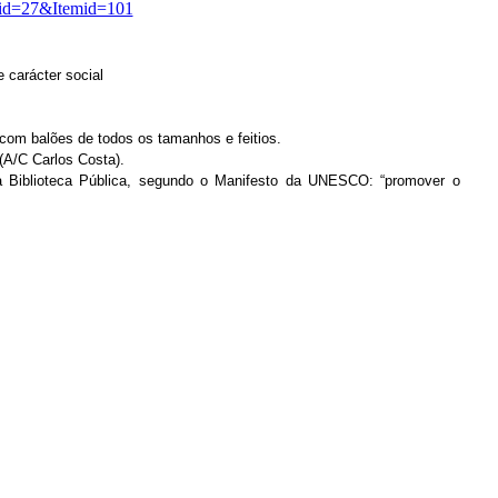
id=27&Itemid=101
 carácter social
 com balões de todos os tamanhos e feitios.
(A/C Carlos Costa).
a Biblioteca Pública, segundo o Manifesto da UNESCO: “promover o