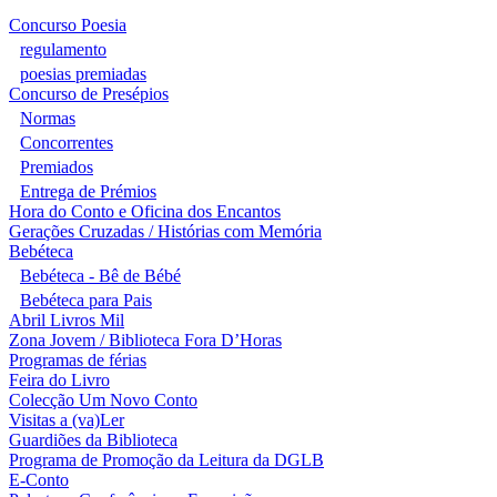
Concurso Poesia
regulamento
poesias premiadas
Concurso de Presépios
Normas
Concorrentes
Premiados
Entrega de Prémios
Hora do Conto e Oficina dos Encantos
Gerações Cruzadas / Histórias com Memória
Bebéteca
Bebéteca - Bê de Bébé
Bebéteca para Pais
Abril Livros Mil
Zona Jovem / Biblioteca Fora D’Horas
Programas de férias
Feira do Livro
Colecção Um Novo Conto
Visitas a (va)Ler
Guardiões da Biblioteca
Programa de Promoção da Leitura da DGLB
E-Conto