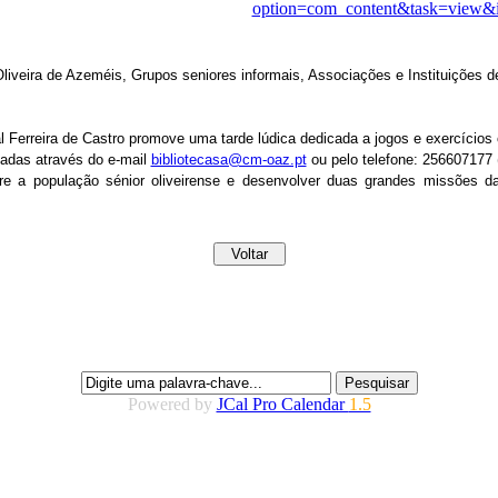
option=com_content&task=view&
iveira de Azeméis, Grupos seniores informais, Associações e Instituições de
 Ferreira de Castro promove uma tarde lúdica dedicada a jogos e exercícios
tuadas através do e-mail
bibliotecasa@cm-oaz.pt
ou pelo telefone: 256607177 
re a população sénior oliveirense e desenvolver duas grandes missões d
Powered by
JCal Pro Calendar
1.5