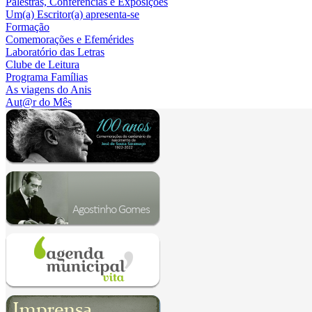
Palestras, Conferências e Exposições
Um(a) Escritor(a) apresenta-se
Formação
Comemorações e Efemérides
Laboratório das Letras
Clube de Leitura
Programa Famílias
As viagens do Anis
Aut@r do Mês