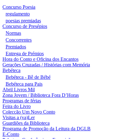
Concurso Poesia
regulamento
poesias premiadas
Concurso de Presépios
Normas
Concorrentes
Premiados
Entrega de Prémios
Hora do Conto e Oficina dos Encantos
Gerações Cruzadas / Histórias com Memória
Bebéteca
Bebéteca - Bê de Bébé
Bebéteca para Pais
Abril Livros Mil
Zona Jovem / Biblioteca Fora D’Horas
Programas de férias
Feira do Livro
Colecção Um Novo Conto
Visitas a (va)Ler
Guardiões da Biblioteca
Programa de Promoção da Leitura da DGLB
E-Conto