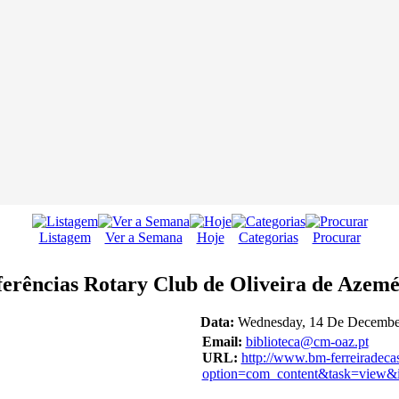
Listagem
Ver a Semana
Hoje
Categorias
Procurar
nferências Rotary Club de Oliveira de Azem
Data:
Wednesday, 14 De December
Email:
biblioteca@cm-oaz.pt
URL:
http://www.bm-ferreiradeca
option=com_content&task=view&