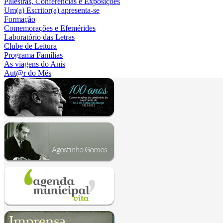
Palestras, Conferências e Exposições
Um(a) Escritor(a) apresenta-se
Formação
Comemorações e Efemérides
Laboratório das Letras
Clube de Leitura
Programa Famílias
As viagens do Anis
Aut@r do Mês