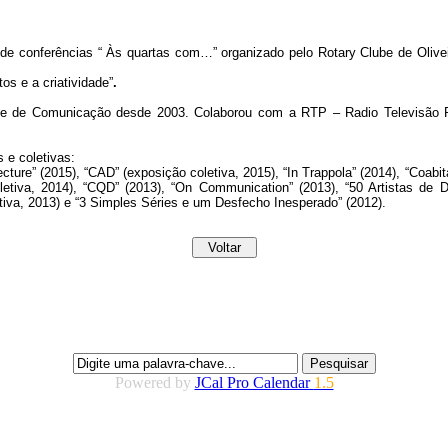
de conferências “ Às quartas com…” organizado pelo Rotary Clube de Olive
os e a criatividade”
.
te de Comunicação desde 2003. Colaborou com a RTP – Radio Televisão Por
 e coletivas:
tecture” (2015), “CAD” (exposição coletiva, 2015), “In Trappola” (2014), “Coabit
oletiva, 2014), “CQD” (2013), “On Communication” (2013), “50 Artistas de D
etiva, 2013) e “3 Simples Séries e um Desfecho Inesperado” (2012).
Powered by
JCal Pro Calendar
1.5