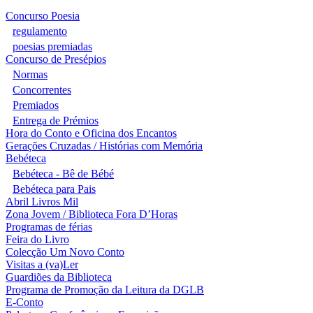
Concurso Poesia
regulamento
poesias premiadas
Concurso de Presépios
Normas
Concorrentes
Premiados
Entrega de Prémios
Hora do Conto e Oficina dos Encantos
Gerações Cruzadas / Histórias com Memória
Bebéteca
Bebéteca - Bê de Bébé
Bebéteca para Pais
Abril Livros Mil
Zona Jovem / Biblioteca Fora D’Horas
Programas de férias
Feira do Livro
Colecção Um Novo Conto
Visitas a (va)Ler
Guardiões da Biblioteca
Programa de Promoção da Leitura da DGLB
E-Conto