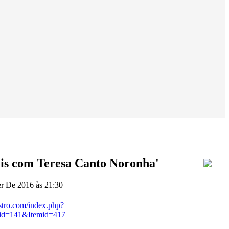
éis com Teresa Canto Noronha'
 De 2016 às 21:30
stro.com/index.php?
id=141&Itemid=417