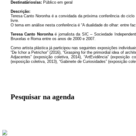
Destinatários/as:
Público em geral
Descrição:
Teresa Canto Noronha é a convidada da próxima conferência do ciclo 
livre.
O tema em análise nesta conferência é “A dualidade do olhar: entre fact
Teresa Canto Noronha
é jornalista da SIC – Sociedade Independen
Bruxelas e Roma entre os anos de 2000 e 2007.
Como artista plástica já participou nas seguintes exposições individuais
“De Ichor a Petrichor” (2016), “Grasping for the primordial idea of archi
Adjacentes” (exposição coletiva, 2014), “ArtEvidência” (exposição c
(exposição coletiva, 2013), “Gabinete de Curiosidades” (exposição col
Pesquisar na agenda