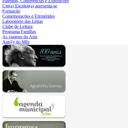
Palestras, Conferências e Exposições
Um(a) Escritor(a) apresenta-se
Formação
Comemorações e Efemérides
Laboratório das Letras
Clube de Leitura
Programa Famílias
As viagens do Anis
Aut@r do Mês