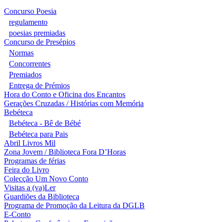
Concurso Poesia
regulamento
poesias premiadas
Concurso de Presépios
Normas
Concorrentes
Premiados
Entrega de Prémios
Hora do Conto e Oficina dos Encantos
Gerações Cruzadas / Histórias com Memória
Bebéteca
Bebéteca - Bê de Bébé
Bebéteca para Pais
Abril Livros Mil
Zona Jovem / Biblioteca Fora D’Horas
Programas de férias
Feira do Livro
Colecção Um Novo Conto
Visitas a (va)Ler
Guardiões da Biblioteca
Programa de Promoção da Leitura da DGLB
E-Conto