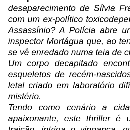
desaparecimento de Sílvia Fra
com um ex-político toxicodepe
Assassínio? A Polícia abre u
inspector Mortágua que, ao ten
se vê enredado numa teia de c
Um corpo decapitado encont
esqueletos de recém-nascido
letal criado em laboratório d
mistério.
Tendo como cenário a cid
apaixonante, este thriller é
traição, intriga e vingança, q