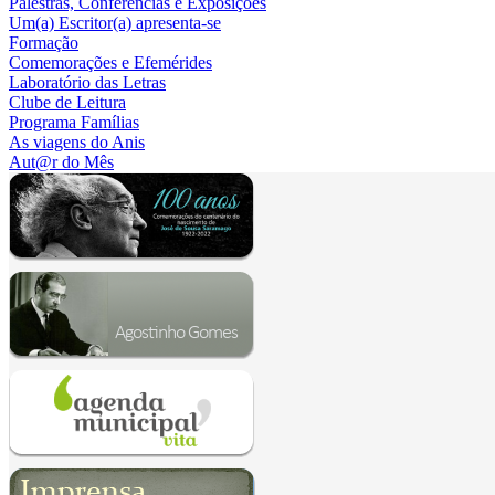
Palestras, Conferências e Exposições
Um(a) Escritor(a) apresenta-se
Formação
Comemorações e Efemérides
Laboratório das Letras
Clube de Leitura
Programa Famílias
As viagens do Anis
Aut@r do Mês