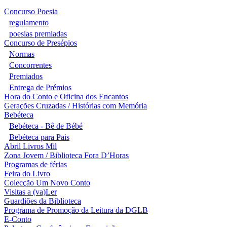
Concurso Poesia
regulamento
poesias premiadas
Concurso de Presépios
Normas
Concorrentes
Premiados
Entrega de Prémios
Hora do Conto e Oficina dos Encantos
Gerações Cruzadas / Histórias com Memória
Bebéteca
Bebéteca - Bê de Bébé
Bebéteca para Pais
Abril Livros Mil
Zona Jovem / Biblioteca Fora D’Horas
Programas de férias
Feira do Livro
Colecção Um Novo Conto
Visitas a (va)Ler
Guardiões da Biblioteca
Programa de Promoção da Leitura da DGLB
E-Conto