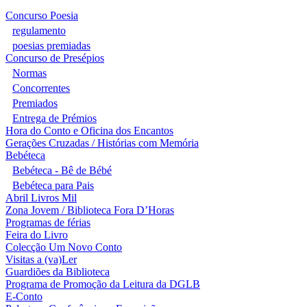
Concurso Poesia
regulamento
poesias premiadas
Concurso de Presépios
Normas
Concorrentes
Premiados
Entrega de Prémios
Hora do Conto e Oficina dos Encantos
Gerações Cruzadas / Histórias com Memória
Bebéteca
Bebéteca - Bê de Bébé
Bebéteca para Pais
Abril Livros Mil
Zona Jovem / Biblioteca Fora D’Horas
Programas de férias
Feira do Livro
Colecção Um Novo Conto
Visitas a (va)Ler
Guardiões da Biblioteca
Programa de Promoção da Leitura da DGLB
E-Conto