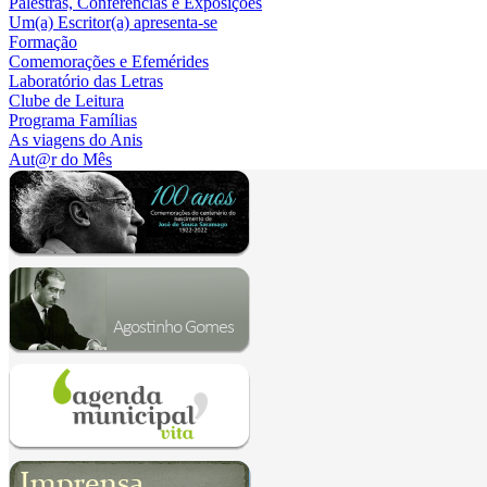
Palestras, Conferências e Exposições
Um(a) Escritor(a) apresenta-se
Formação
Comemorações e Efemérides
Laboratório das Letras
Clube de Leitura
Programa Famílias
As viagens do Anis
Aut@r do Mês