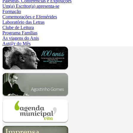
Palestras, Conferências e Exposições
Um(a) Escritor(a) apresenta-se
Formação
Comemorações e Efemérides
Laboratório das Letras
Clube de Leitura
Programa Famílias
As viagens do Anis
Aut@r do Mês