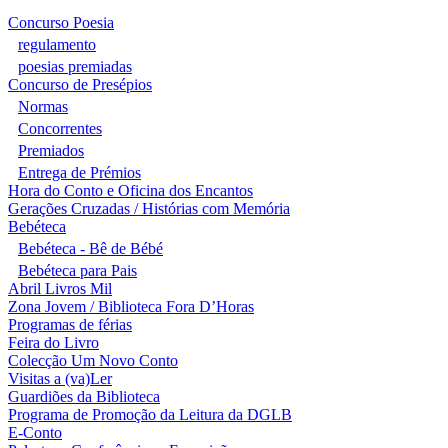
Concurso Poesia
regulamento
poesias premiadas
Concurso de Presépios
Normas
Concorrentes
Premiados
Entrega de Prémios
Hora do Conto e Oficina dos Encantos
Gerações Cruzadas / Histórias com Memória
Bebéteca
Bebéteca - Bê de Bébé
Bebéteca para Pais
Abril Livros Mil
Zona Jovem / Biblioteca Fora D’Horas
Programas de férias
Feira do Livro
Colecção Um Novo Conto
Visitas a (va)Ler
Guardiões da Biblioteca
Programa de Promoção da Leitura da DGLB
E-Conto