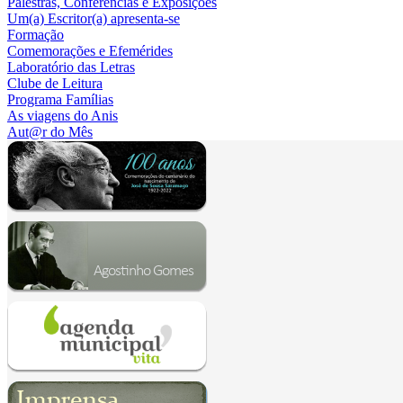
Palestras, Conferências e Exposições
Um(a) Escritor(a) apresenta-se
Formação
Comemorações e Efemérides
Laboratório das Letras
Clube de Leitura
Programa Famílias
As viagens do Anis
Aut@r do Mês