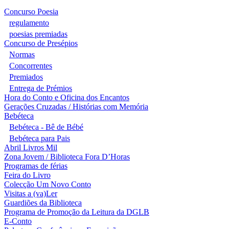
Concurso Poesia
regulamento
poesias premiadas
Concurso de Presépios
Normas
Concorrentes
Premiados
Entrega de Prémios
Hora do Conto e Oficina dos Encantos
Gerações Cruzadas / Histórias com Memória
Bebéteca
Bebéteca - Bê de Bébé
Bebéteca para Pais
Abril Livros Mil
Zona Jovem / Biblioteca Fora D’Horas
Programas de férias
Feira do Livro
Colecção Um Novo Conto
Visitas a (va)Ler
Guardiões da Biblioteca
Programa de Promoção da Leitura da DGLB
E-Conto