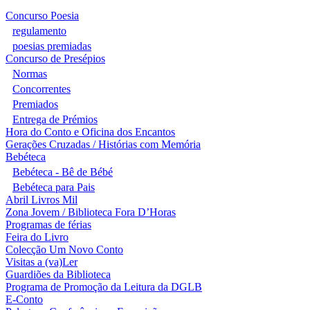
Concurso Poesia
regulamento
poesias premiadas
Concurso de Presépios
Normas
Concorrentes
Premiados
Entrega de Prémios
Hora do Conto e Oficina dos Encantos
Gerações Cruzadas / Histórias com Memória
Bebéteca
Bebéteca - Bê de Bébé
Bebéteca para Pais
Abril Livros Mil
Zona Jovem / Biblioteca Fora D’Horas
Programas de férias
Feira do Livro
Colecção Um Novo Conto
Visitas a (va)Ler
Guardiões da Biblioteca
Programa de Promoção da Leitura da DGLB
E-Conto