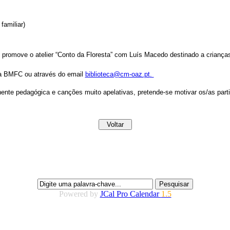
amiliar)
pal promove o atelier “Conto da Floresta” com Luís Macedo destinado a crian
 na BMFC ou através do email
biblioteca@cm-oaz.pt
.
nte pedagógica e canções muito apelativas, pretende-se motivar os/as parti
Powered by
JCal Pro Calendar
1.5