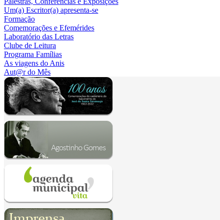
Palestras, Conferências e Exposições
Um(a) Escritor(a) apresenta-se
Formação
Comemorações e Efemérides
Laboratório das Letras
Clube de Leitura
Programa Famílias
As viagens do Anis
Aut@r do Mês