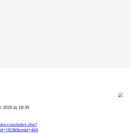
e 2020 às 10:30
stro.com/index.php?
id=182&Itemid=460