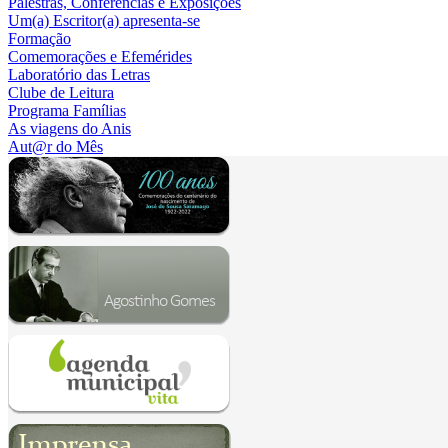
Palestras, Conferências e Exposições
Um(a) Escritor(a) apresenta-se
Formação
Comemorações e Efemérides
Laboratório das Letras
Clube de Leitura
Programa Famílias
As viagens do Anis
Aut@r do Mês