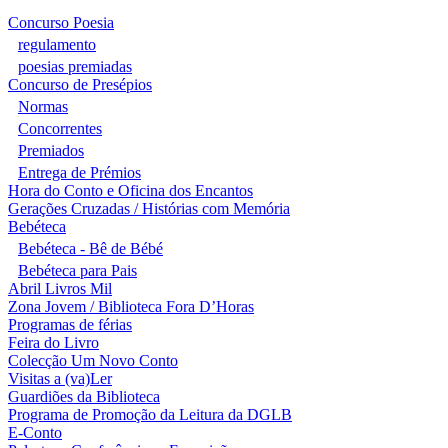
Concurso Poesia
regulamento
poesias premiadas
Concurso de Presépios
Normas
Concorrentes
Premiados
Entrega de Prémios
Hora do Conto e Oficina dos Encantos
Gerações Cruzadas / Histórias com Memória
Bebéteca
Bebéteca - Bê de Bébé
Bebéteca para Pais
Abril Livros Mil
Zona Jovem / Biblioteca Fora D’Horas
Programas de férias
Feira do Livro
Colecção Um Novo Conto
Visitas a (va)Ler
Guardiões da Biblioteca
Programa de Promoção da Leitura da DGLB
E-Conto