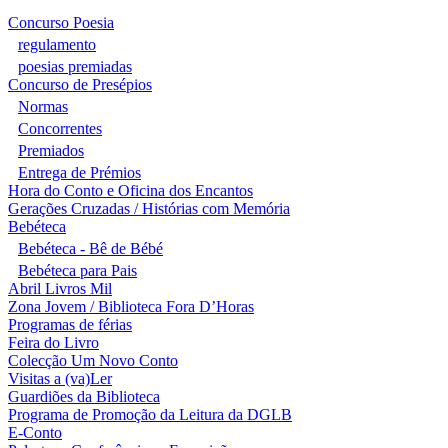
Concurso Poesia
regulamento
poesias premiadas
Concurso de Presépios
Normas
Concorrentes
Premiados
Entrega de Prémios
Hora do Conto e Oficina dos Encantos
Gerações Cruzadas / Histórias com Memória
Bebéteca
Bebéteca - Bê de Bébé
Bebéteca para Pais
Abril Livros Mil
Zona Jovem / Biblioteca Fora D’Horas
Programas de férias
Feira do Livro
Colecção Um Novo Conto
Visitas a (va)Ler
Guardiões da Biblioteca
Programa de Promoção da Leitura da DGLB
E-Conto