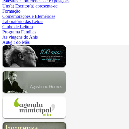
Palestras, Conferências e Exposições
Um(a) Escritor(a) apresenta-se
Formação
Comemorações e Efemérides
Laboratório das Letras
Clube de Leitura
Programa Famílias
As viagens do Anis
Aut@r do Mês