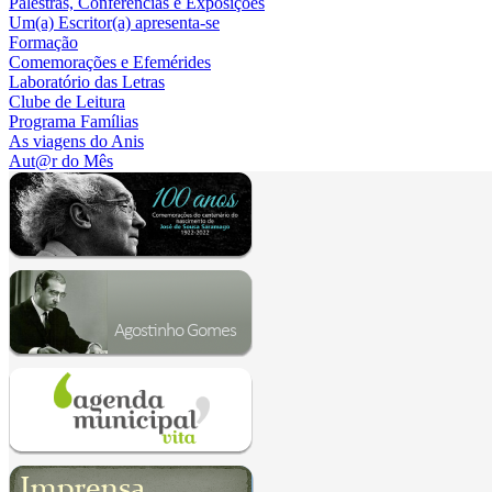
Palestras, Conferências e Exposições
Um(a) Escritor(a) apresenta-se
Formação
Comemorações e Efemérides
Laboratório das Letras
Clube de Leitura
Programa Famílias
As viagens do Anis
Aut@r do Mês