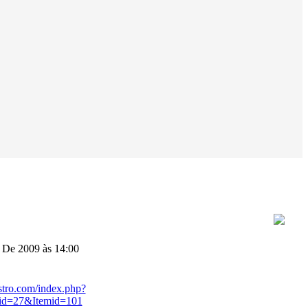
 De 2009 às 14:00
stro.com/index.php?
id=27&Itemid=101