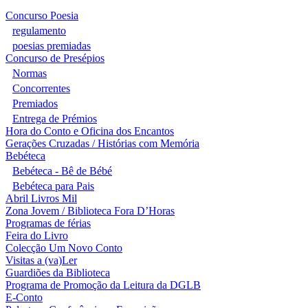
Concurso Poesia
regulamento
poesias premiadas
Concurso de Presépios
Normas
Concorrentes
Premiados
Entrega de Prémios
Hora do Conto e Oficina dos Encantos
Gerações Cruzadas / Histórias com Memória
Bebéteca
Bebéteca - Bê de Bébé
Bebéteca para Pais
Abril Livros Mil
Zona Jovem / Biblioteca Fora D’Horas
Programas de férias
Feira do Livro
Colecção Um Novo Conto
Visitas a (va)Ler
Guardiões da Biblioteca
Programa de Promoção da Leitura da DGLB
E-Conto