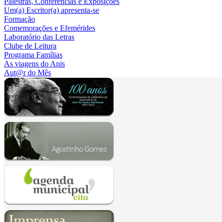
Palestras, Conferências e Exposições
Um(a) Escritor(a) apresenta-se
Formação
Comemorações e Efemérides
Laboratório das Letras
Clube de Leitura
Programa Famílias
As viagens do Anis
Aut@r do Mês