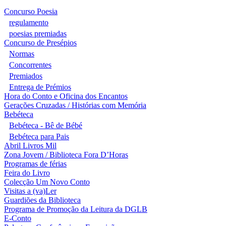
Concurso Poesia
regulamento
poesias premiadas
Concurso de Presépios
Normas
Concorrentes
Premiados
Entrega de Prémios
Hora do Conto e Oficina dos Encantos
Gerações Cruzadas / Histórias com Memória
Bebéteca
Bebéteca - Bê de Bébé
Bebéteca para Pais
Abril Livros Mil
Zona Jovem / Biblioteca Fora D’Horas
Programas de férias
Feira do Livro
Colecção Um Novo Conto
Visitas a (va)Ler
Guardiões da Biblioteca
Programa de Promoção da Leitura da DGLB
E-Conto