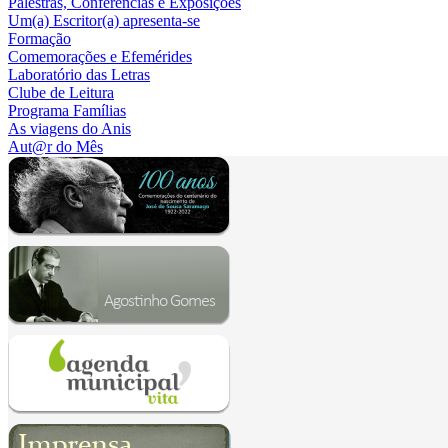
Palestras, Conferências e Exposições
Um(a) Escritor(a) apresenta-se
Formação
Comemorações e Efemérides
Laboratório das Letras
Clube de Leitura
Programa Famílias
As viagens do Anis
Aut@r do Mês