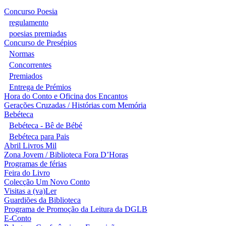
Concurso Poesia
regulamento
poesias premiadas
Concurso de Presépios
Normas
Concorrentes
Premiados
Entrega de Prémios
Hora do Conto e Oficina dos Encantos
Gerações Cruzadas / Histórias com Memória
Bebéteca
Bebéteca - Bê de Bébé
Bebéteca para Pais
Abril Livros Mil
Zona Jovem / Biblioteca Fora D’Horas
Programas de férias
Feira do Livro
Colecção Um Novo Conto
Visitas a (va)Ler
Guardiões da Biblioteca
Programa de Promoção da Leitura da DGLB
E-Conto