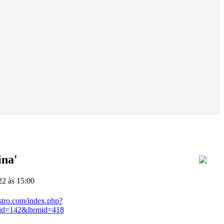
ina'
2 às 15:00
stro.com/index.php?
id=142&Itemid=418