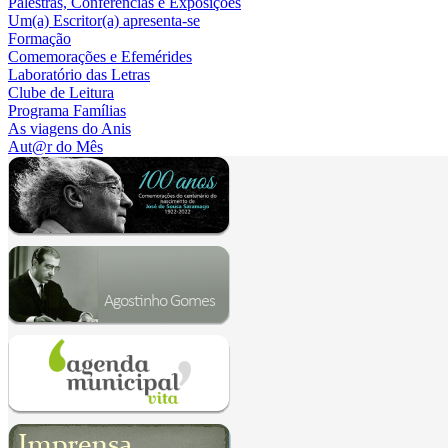
Palestras, Conferências e Exposições
Um(a) Escritor(a) apresenta-se
Formação
Comemorações e Efemérides
Laboratório das Letras
Clube de Leitura
Programa Famílias
As viagens do Anis
Aut@r do Mês