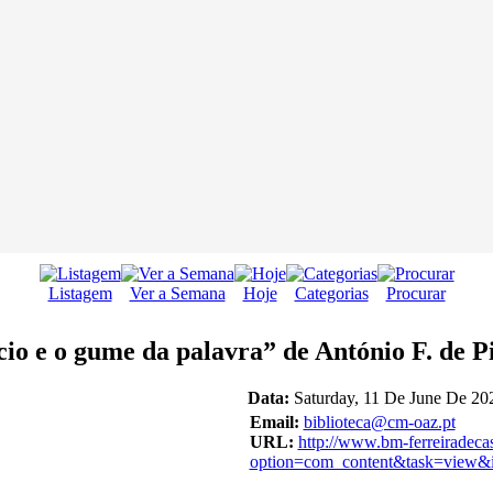
Listagem
Ver a Semana
Hoje
Categorias
Procurar
cio e o gume da palavra” de António F. de P
Data:
Saturday, 11 De June De 202
Email:
biblioteca@cm-oaz.pt
URL:
http://www.bm-ferreiradeca
option=com_content&task=view&