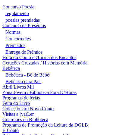
Concurso Poesia
regulamento
poesias premiadas
Concurso de Presépios
Normas
Concorrentes
Premiados
Entrega de Prémios
Hora do Conto e Oficina dos Encantos
Gerações Cruzadas / Histórias com Memória
Bebéteca
Bebéteca - Bê de Bébé
Bebéteca para Pais
Abril Livros Mil
Zona Jovem / Biblioteca Fora D’Horas
Programas de férias
Feira do Livro
Colecção Um Novo Conto
Visitas a (va)Ler
Guardiões da Biblioteca
Programa de Promoção da Leitura da DGLB
E-Conto