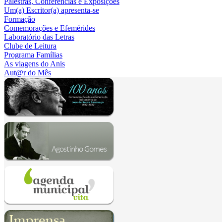
Palestras, Conferências e Exposições
Um(a) Escritor(a) apresenta-se
Formação
Comemorações e Efemérides
Laboratório das Letras
Clube de Leitura
Programa Famílias
As viagens do Anis
Aut@r do Mês