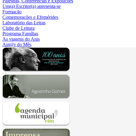
Palestras, Conferências e Exposições
Um(a) Escritor(a) apresenta-se
Formação
Comemorações e Efemérides
Laboratório das Letras
Clube de Leitura
Programa Famílias
As viagens do Anis
Aut@r do Mês