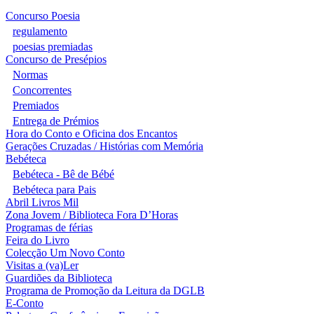
Concurso Poesia
regulamento
poesias premiadas
Concurso de Presépios
Normas
Concorrentes
Premiados
Entrega de Prémios
Hora do Conto e Oficina dos Encantos
Gerações Cruzadas / Histórias com Memória
Bebéteca
Bebéteca - Bê de Bébé
Bebéteca para Pais
Abril Livros Mil
Zona Jovem / Biblioteca Fora D’Horas
Programas de férias
Feira do Livro
Colecção Um Novo Conto
Visitas a (va)Ler
Guardiões da Biblioteca
Programa de Promoção da Leitura da DGLB
E-Conto