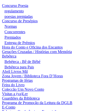
Concurso Poesia
regulamento
poesias premiadas
Concurso de Presépios
Normas
Concorrentes
Premiados
Entrega de Prémios
Hora do Conto e Oficina dos Encantos
Gerações Cruzadas / Histórias com Memória
Bebéteca
Bebéteca - Bê de Bébé
Bebéteca para Pais
Abril Livros Mil
Zona Jovem / Biblioteca Fora D’Horas
Programas de férias
Feira do Livro
Colecção Um Novo Conto
Visitas a (va)Ler
Guardiões da Biblioteca
Programa de Promoção da Leitura da DGLB
E-Conto