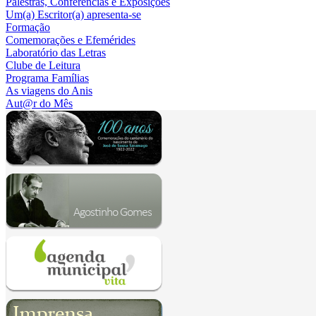
Palestras, Conferências e Exposições
Um(a) Escritor(a) apresenta-se
Formação
Comemorações e Efemérides
Laboratório das Letras
Clube de Leitura
Programa Famílias
As viagens do Anis
Aut@r do Mês