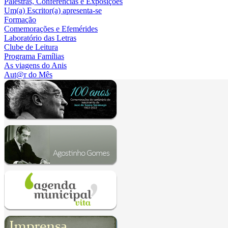
Palestras, Conferências e Exposições
Um(a) Escritor(a) apresenta-se
Formação
Comemorações e Efemérides
Laboratório das Letras
Clube de Leitura
Programa Famílias
As viagens do Anis
Aut@r do Mês