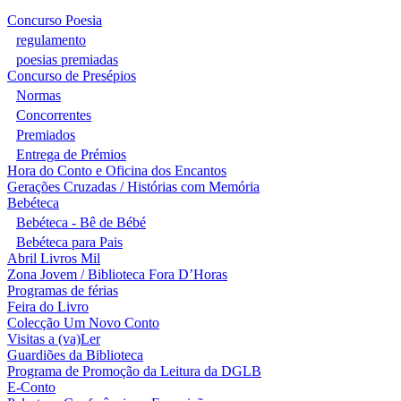
Concurso Poesia
regulamento
poesias premiadas
Concurso de Presépios
Normas
Concorrentes
Premiados
Entrega de Prémios
Hora do Conto e Oficina dos Encantos
Gerações Cruzadas / Histórias com Memória
Bebéteca
Bebéteca - Bê de Bébé
Bebéteca para Pais
Abril Livros Mil
Zona Jovem / Biblioteca Fora D’Horas
Programas de férias
Feira do Livro
Colecção Um Novo Conto
Visitas a (va)Ler
Guardiões da Biblioteca
Programa de Promoção da Leitura da DGLB
E-Conto