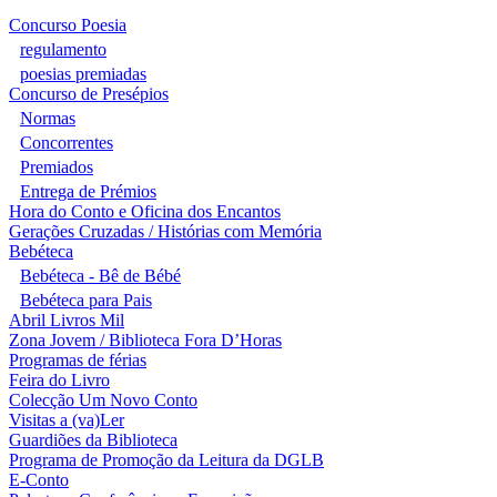
Concurso Poesia
regulamento
poesias premiadas
Concurso de Presépios
Normas
Concorrentes
Premiados
Entrega de Prémios
Hora do Conto e Oficina dos Encantos
Gerações Cruzadas / Histórias com Memória
Bebéteca
Bebéteca - Bê de Bébé
Bebéteca para Pais
Abril Livros Mil
Zona Jovem / Biblioteca Fora D’Horas
Programas de férias
Feira do Livro
Colecção Um Novo Conto
Visitas a (va)Ler
Guardiões da Biblioteca
Programa de Promoção da Leitura da DGLB
E-Conto