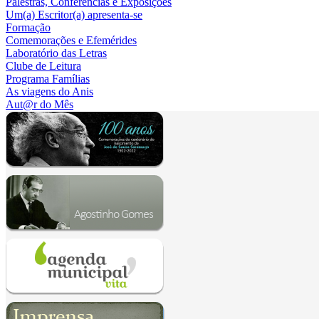
Palestras, Conferências e Exposições
Um(a) Escritor(a) apresenta-se
Formação
Comemorações e Efemérides
Laboratório das Letras
Clube de Leitura
Programa Famílias
As viagens do Anis
Aut@r do Mês