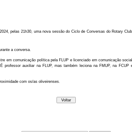
io 2024, pelas 21h30, uma nova sessão do Ciclo de Conversas do Rotary C
urante a conversa.
re em comunicação política pela FLUP e licenciado em comunicação social p
ors. É professor auxiliar na FLUP, mas também leciona na FMUP, na FC
proximidade com os/as oliveirenses.