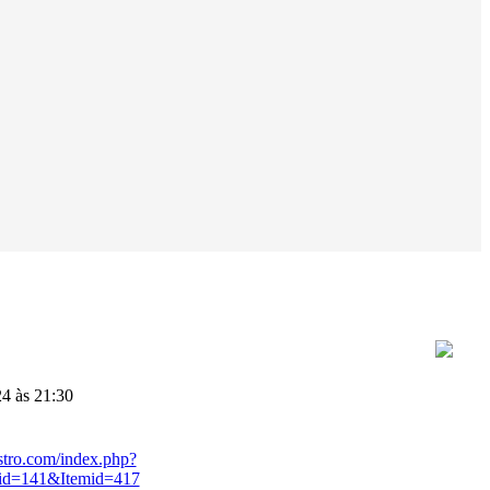
4 às 21:30
stro.com/index.php?
id=141&Itemid=417