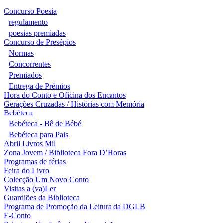
Concurso Poesia
regulamento
poesias premiadas
Concurso de Presépios
Normas
Concorrentes
Premiados
Entrega de Prémios
Hora do Conto e Oficina dos Encantos
Gerações Cruzadas / Histórias com Memória
Bebéteca
Bebéteca - Bê de Bébé
Bebéteca para Pais
Abril Livros Mil
Zona Jovem / Biblioteca Fora D’Horas
Programas de férias
Feira do Livro
Colecção Um Novo Conto
Visitas a (va)Ler
Guardiões da Biblioteca
Programa de Promoção da Leitura da DGLB
E-Conto