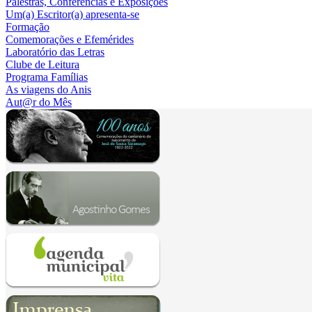
Palestras, Conferências e Exposições
Um(a) Escritor(a) apresenta-se
Formação
Comemorações e Efemérides
Laboratório das Letras
Clube de Leitura
Programa Famílias
As viagens do Anis
Aut@r do Mês