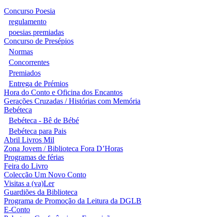
Concurso Poesia
regulamento
poesias premiadas
Concurso de Presépios
Normas
Concorrentes
Premiados
Entrega de Prémios
Hora do Conto e Oficina dos Encantos
Gerações Cruzadas / Histórias com Memória
Bebéteca
Bebéteca - Bê de Bébé
Bebéteca para Pais
Abril Livros Mil
Zona Jovem / Biblioteca Fora D’Horas
Programas de férias
Feira do Livro
Colecção Um Novo Conto
Visitas a (va)Ler
Guardiões da Biblioteca
Programa de Promoção da Leitura da DGLB
E-Conto