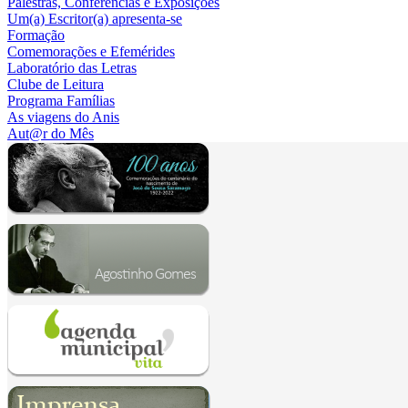
Palestras, Conferências e Exposições
Um(a) Escritor(a) apresenta-se
Formação
Comemorações e Efemérides
Laboratório das Letras
Clube de Leitura
Programa Famílias
As viagens do Anis
Aut@r do Mês