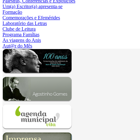
Palestras, Conferências e Exposições
Um(a) Escritor(a) apresenta-se
Formação
Comemorações e Efemérides
Laboratório das Letras
Clube de Leitura
Programa Famílias
As viagens do Anis
Aut@r do Mês