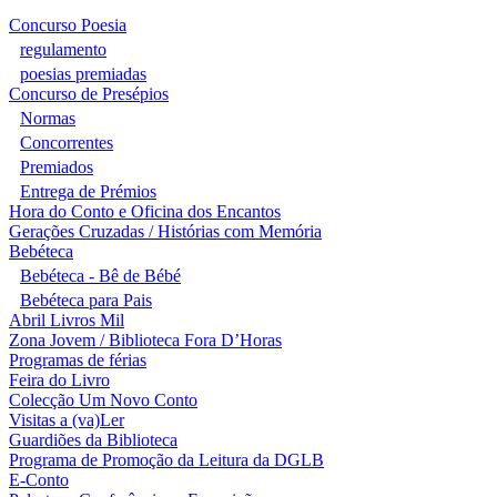
Concurso Poesia
regulamento
poesias premiadas
Concurso de Presépios
Normas
Concorrentes
Premiados
Entrega de Prémios
Hora do Conto e Oficina dos Encantos
Gerações Cruzadas / Histórias com Memória
Bebéteca
Bebéteca - Bê de Bébé
Bebéteca para Pais
Abril Livros Mil
Zona Jovem / Biblioteca Fora D’Horas
Programas de férias
Feira do Livro
Colecção Um Novo Conto
Visitas a (va)Ler
Guardiões da Biblioteca
Programa de Promoção da Leitura da DGLB
E-Conto