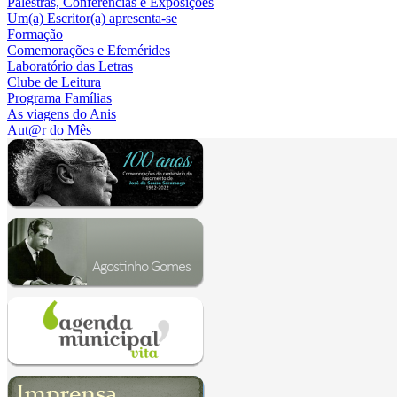
Palestras, Conferências e Exposições
Um(a) Escritor(a) apresenta-se
Formação
Comemorações e Efemérides
Laboratório das Letras
Clube de Leitura
Programa Famílias
As viagens do Anis
Aut@r do Mês