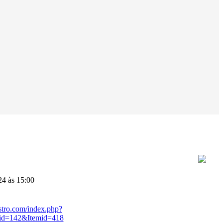
4 às 15:00
stro.com/index.php?
id=142&Itemid=418