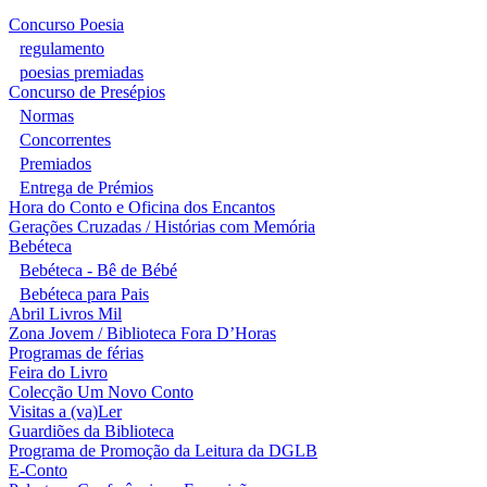
Concurso Poesia
regulamento
poesias premiadas
Concurso de Presépios
Normas
Concorrentes
Premiados
Entrega de Prémios
Hora do Conto e Oficina dos Encantos
Gerações Cruzadas / Histórias com Memória
Bebéteca
Bebéteca - Bê de Bébé
Bebéteca para Pais
Abril Livros Mil
Zona Jovem / Biblioteca Fora D’Horas
Programas de férias
Feira do Livro
Colecção Um Novo Conto
Visitas a (va)Ler
Guardiões da Biblioteca
Programa de Promoção da Leitura da DGLB
E-Conto