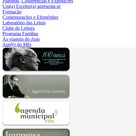
Palestras, Conferências e Exposições
Um(a) Escritor(a) apresenta-se
Formação
Comemorações e Efemérides
Laboratório das Letras
Clube de Leitura
Programa Famílias
As viagens do Anis
Aut@r do Mês