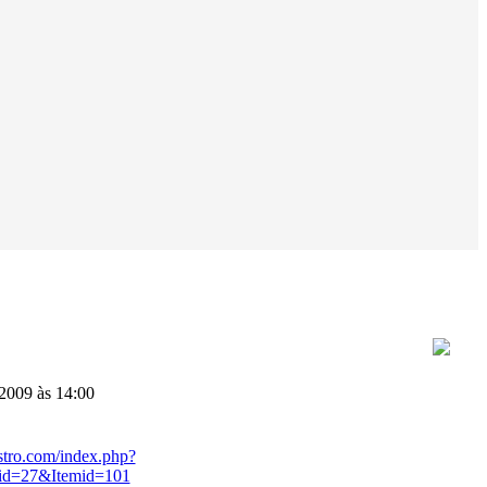
009 às 14:00
stro.com/index.php?
id=27&Itemid=101