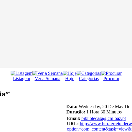
Listagem
Ver a Semana
Hoje
Categorias
Procurar
ia”'
Data:
Wednesday, 20 De May De 2
Duração:
1 Hora 30 Minutos
Email:
bibliotecasa@cm-oaz.pt
URL:
http://www.bm-ferreiradeca
option=com_content&task=view&