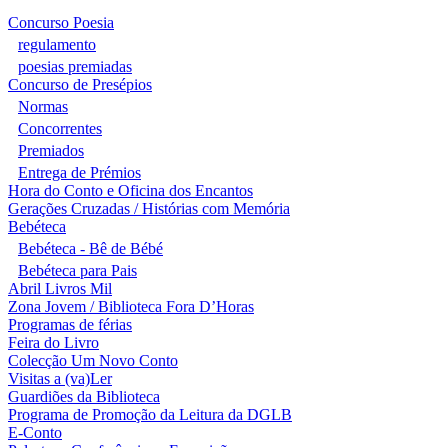
Concurso Poesia
regulamento
poesias premiadas
Concurso de Presépios
Normas
Concorrentes
Premiados
Entrega de Prémios
Hora do Conto e Oficina dos Encantos
Gerações Cruzadas / Histórias com Memória
Bebéteca
Bebéteca - Bê de Bébé
Bebéteca para Pais
Abril Livros Mil
Zona Jovem / Biblioteca Fora D’Horas
Programas de férias
Feira do Livro
Colecção Um Novo Conto
Visitas a (va)Ler
Guardiões da Biblioteca
Programa de Promoção da Leitura da DGLB
E-Conto