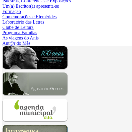
Palestras, Conferências e Exposições
Um(a) Escritor(a) apresenta-se
Formação
Comemorações e Efemérides
Laboratório das Letras
Clube de Leitura
Programa Famílias
As viagens do Anis
Aut@r do Mês