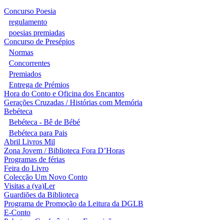
Concurso Poesia
regulamento
poesias premiadas
Concurso de Presépios
Normas
Concorrentes
Premiados
Entrega de Prémios
Hora do Conto e Oficina dos Encantos
Gerações Cruzadas / Histórias com Memória
Bebéteca
Bebéteca - Bê de Bébé
Bebéteca para Pais
Abril Livros Mil
Zona Jovem / Biblioteca Fora D’Horas
Programas de férias
Feira do Livro
Colecção Um Novo Conto
Visitas a (va)Ler
Guardiões da Biblioteca
Programa de Promoção da Leitura da DGLB
E-Conto