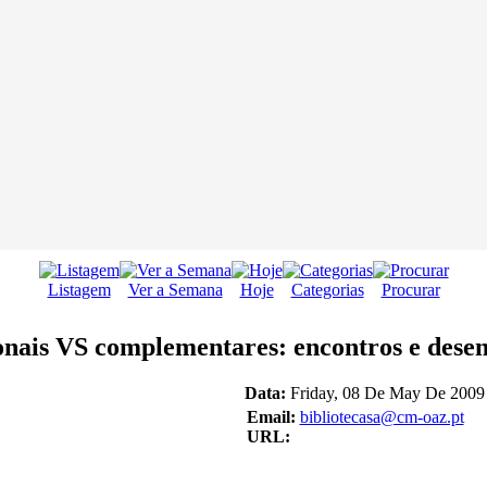
Listagem
Ver a Semana
Hoje
Categorias
Procurar
onais VS complementares: encontros e desen
Data:
Friday, 08 De May De 2009 
Email:
bibliotecasa@cm-oaz.pt
URL: