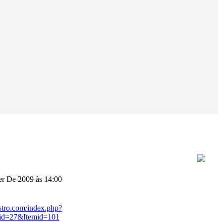
r De 2009 às 14:00
stro.com/index.php?
id=27&Itemid=101