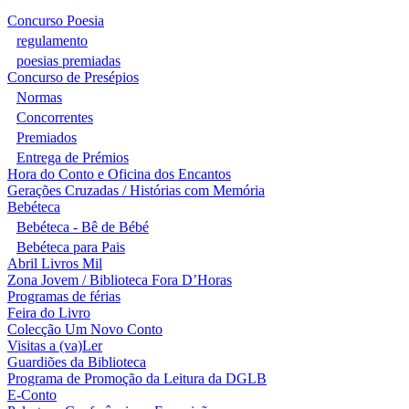
Concurso Poesia
regulamento
poesias premiadas
Concurso de Presépios
Normas
Concorrentes
Premiados
Entrega de Prémios
Hora do Conto e Oficina dos Encantos
Gerações Cruzadas / Histórias com Memória
Bebéteca
Bebéteca - Bê de Bébé
Bebéteca para Pais
Abril Livros Mil
Zona Jovem / Biblioteca Fora D’Horas
Programas de férias
Feira do Livro
Colecção Um Novo Conto
Visitas a (va)Ler
Guardiões da Biblioteca
Programa de Promoção da Leitura da DGLB
E-Conto