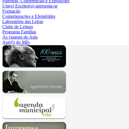
Palestras, Conferências e Exposições
Um(a) Escritor(a) apresenta-se
Formação
Comemorações e Efemérides
Laboratório das Letras
Clube de Leitura
Programa Famílias
As viagens do Anis
Aut@r do Mês