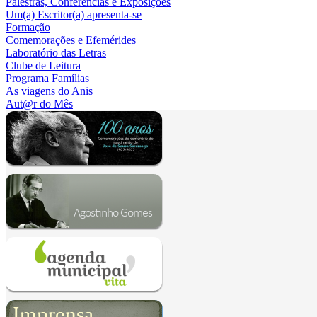
Palestras, Conferências e Exposições
Um(a) Escritor(a) apresenta-se
Formação
Comemorações e Efemérides
Laboratório das Letras
Clube de Leitura
Programa Famílias
As viagens do Anis
Aut@r do Mês