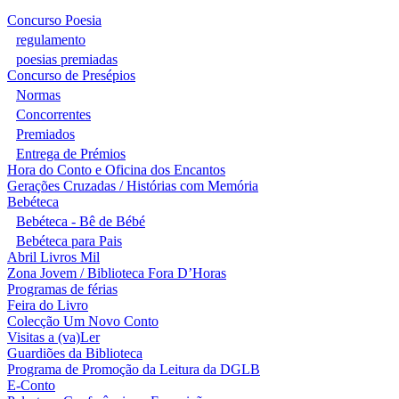
Concurso Poesia
regulamento
poesias premiadas
Concurso de Presépios
Normas
Concorrentes
Premiados
Entrega de Prémios
Hora do Conto e Oficina dos Encantos
Gerações Cruzadas / Histórias com Memória
Bebéteca
Bebéteca - Bê de Bébé
Bebéteca para Pais
Abril Livros Mil
Zona Jovem / Biblioteca Fora D’Horas
Programas de férias
Feira do Livro
Colecção Um Novo Conto
Visitas a (va)Ler
Guardiões da Biblioteca
Programa de Promoção da Leitura da DGLB
E-Conto